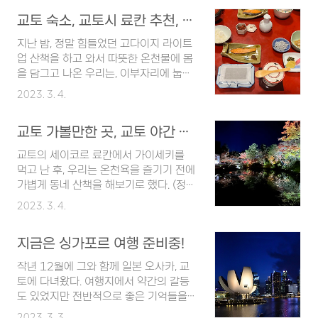
나 관련 입국 정책이 매우 중요한 부분이
생하지 않는다는 점이 마음에 들었다. 그
교토 숙소, 교토시 료칸 추천, 세이코로 료칸 조식 후기
었다. 반갑게도 싱가포르의 경우, 단기 방
래서 이번 여행은 은행에 들러 환전을 하
문객들에게 코로나19 백신 접종 여부와
지난 밤, 정말 힘들었던 고다이지 라이트
는 대신 트래블월렛 카드 한 장을 들고 떠
관계없이 전면 개방이 된 것 같다. 자세한
업 산책을 하고 와서 따뜻한 온천물에 몸
나보기로 했다. 앱스토어에 트래블월렛을
정보를 아래에 정리해두도록 하겠다. 싱
을 담그고 나온 우리는, 이부자리에 눕자
검색하고 어플을 다운로드했다. 나는 트
가포르 코로나 여행 입국 요건 2월 13일
마자 누가 먼저랄 것도 없이 기절한 듯 잠
래블월..
2023. 3. 4.
부터 모든 여행객은 입국 승인, 출발 전
이 들었다. 지금 생각해보니 이부자리가
코로나 검사, 도착 후 검사, 검역, 코로나
침대 매트리스도 아니었는데 진짜 푹신
관련 여행자 보험 없이 싱가포르 입국이
교토 가볼만한 곳, 교토 야간 관광지, 고다이지 라이트업
했던 것 같다. (좋은데?) 그리고 아침이
가능하다. 또한 코로나19 백신 접종 여부
되어 조식 시간을 알리는 직원분의 노크
교토의 세이코로 료칸에서 가이세키를
와 관계 없이 모든 여행객의 방문을 허가
소리에 잠이 깼다. 정말 눈만 잠깐 감았다
먹고 난 후, 우리는 온천욕을 즐기기 전에
한다. 입국한 여행객은 자동 통관 조항에
가 뜬 것 같은데... 아침부터 이렇게 피곤
가볍게 동네 산책을 해보기로 했다. (정말
따라서 입국 심사 시에..
해서 오늘 하루 일정을 어떡하지, 조금만
로 가볍게 하고 싶었어...) 그래서 준비를
2023. 3. 4.
더 자고 싶다, 라고 투정을 부리며 몸을
하고 로비로 나가 산책하고 오겠다고 말
일으켰다. 10분 뒤에 먹겠다고 양해를 구
씀드렸더니, 직원분께서 친절하게 약도가
하고 우리는 조식을 먹기 위해 옷 매무새
지금은 싱가포르 여행 준비중!
인쇄된 종이를 건네 주시며 고다이지라
를 가다듬었다. 졸려도 밥은 먹어야 하니
는 절에서 라이트업을 하니 가보라고 추
작년 12월에 그와 함께 일본 오사카, 교
까...ㅋㅋㅋㅋㅋ 그리고 조식 타임 시작!
천해주셨다. 여행 전에 교토는 밤에 할 게
토에 다녀왔다. 여행지에서 약간의 갈등
기다리는 동안 짧은 포토타임을 가졌다.
없는 비교적 심심한 도시라는 말을 들었
도 있었지만 전반적으로 좋은 기억들을
이 공간은 어제도 예뻤지만 ..
었고, 청수사라고도 불리는 기요미즈데라
가지고 돌아왔다. 그 뒤로 나는 공항장애
2023. 3. 3.