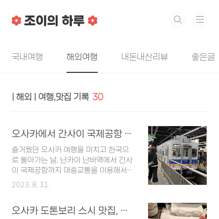
본문 바로가기
국내여행
해외여행
내돈내산리뷰
좋은글
| 해외 | 여행,맛집 기록
30
오사카에서 간사이 국제공항 이동하기(난카이 난바역 → 간사이 국제공항)
즐거웠던 오사카 여행을 마치고 한국으
로 돌아가는 날, 난카이 난바역에서 간사
이 국제공항까지 대중교통을 이용해서
가는 방법을 소개하려고 한다. 일단 우리
2023. 8. 31.
숙소는 난카이 난바역이 아닌 긴테스닛
폰바시역에 위치해 있었기 때문에 빠른
오사카 도톤보리 스시 맛집, 카미나리스시 오마카세
이동을 위해서 택시를 이용했다. 택시비