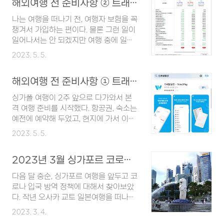
해외여행 전 준비사항 ② 트래블로버 여행자 보험 가입하기
https://www.liivm.com/ Liiv M(리
서 소개하도록 하겠다. 싱가포르 전자 검
브모바일) 「Liiv M」은 KB국민은행의 혁
나는 여행을 떠나기 전, 여행자 보험을 꼭
역신고서 작성 방법 가장 먼저 아래 링크
신금융서비스로 금융권 최초로 제공하는
챙겨서 가입하는 편이다. 물론 그런 일이
를 클릭하여 해당 사이트로 이동한다.
이동통신서비스입니다. 품질 좋은 통신서
일어나서는 안 되겠지만 여행 중에 일어
https://eservices.ica.gov.sg/sga..
비스를 합리적인 가격으로 제공하며, 편
날 사건이나 사고를 대비하기 위해서이
2023. 5. 5.
리하고 안전한 금융거래가 가능한 금융 ·
다. 작년 오사카 교토 여행을 준비할 때에
www.liivm.com 홈페이지에서 핸드폰
트래블로버 라는 사이트에서 여행자 보
번호를 이용해서 로그인을 진행했다. 그
해외여행 전 준비사항 ① 트래블 월렛(Travel Wallet) 환전하기
험을 가입했는데, 신청 절차도 간편하고
리고 데이터 로밍 관련 정보를 확인하기
금액도 나름 합리적이라는 생각이 들었
싱가폴 여행이 2주 앞으로 다가와서 본
위해 화면의 중간 부분에 있는 '부가서비
다. 그래서 이번 싱가폴 여행 때에도 같은
격 여행 준비를 시작했다. 항공권, 숙소는
스' 메뉴를 클릭했다. 통신 부가서비스에
곳에서 하려고 들어갔는데 마침 여행자
예전에 예약해 두었고, 현지에 가서 이것
서 내가 사용하는 통신사를 선택하고, 4
보험을 재가입하면 5% 할인을 받을 수
저것 쇼핑도 하고 맛집도 가고 하려면 당
번째 ..
2023. 5. 5.
있다는 배너를 발견했다. 너무 좋은데?
연히 현지 화폐가 필요하니까 환전부터
그래서 다른 곳을 비교할 것 없이 그냥 예
하기 위해서 환율을 알아보았다. 그런데
전에 했던 트래블로버에서 싱가폴 여행
2023년 3월 싱가포르 코로나 여행 요건(싱가폴 코로나 입국 방역 정책)
직장 동료가 지난 번에 일본 여행 다녀오
자 보험도 가입하기로 했다. 여행자 보험
면서 트래블월렛 이라는 것을 사용했는
다음 달 중순, 싱가포르 여행을 앞두고 코
이 필요한 이유 여행자 보험을 들어야 하
데 정말 편했다며 추천해 주었다. 그래서
로나 입국 방역 정책에 대해서 찾아보았
는지 고민하는 분들 중에는 '이미 나는 실
알아보니까 VISA 카드나 MASTER 카
다. 작년 오사카 교토 일본여행을 떠나며,
비 보험에 가입되어 있는데?' 하시는 분
드처럼 사용할 수 있는 충전식 외화 선불
나는 코로나 백신을 2차 접종까지밖에
들도 ..
2023. 3. 4.
카드였다. 카드 하나를 만들어야 한다는
하지 않아서 워낙 고생을 했던터라... 코로
번거로움이 있었지만, 환전 수수료가 발