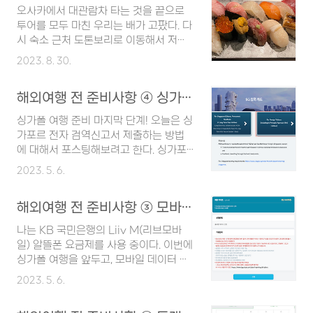
는 1,000엔 전후로 나왔던 것으로 기억
오사카에서 대관람차 타는 것을 끝으로
한다. 난카이 난바 역에 도착을 하면 지하
투어를 모두 마친 우리는 배가 고팠다. 다
가 아닌 위층으로 올라간다. 비행기 표지
시 숙소 근처 도톤보리로 이동해서 저녁
판을 따라 가면 쉽게 찾을 수 있다. 난카
을 먹고 호텔에 들어가기로 했다. 일본에
2023. 8. 30.
이 난바역에서 간사이 국제공항으로 이
와서 초밥을 아직 한 번도 먹지 못한 우리
동하는 방법은 크게 두 가지가 있는데 아
는 마지막 만찬으로 초밥을 먹기로 하고
래와 같다. 라피트 특급열차 소요시간 :
해외여행 전 준비사항 ④ 싱가포르 전자 검역신고서 제출하기(온라인 입국심사, 입국 3일전)
구글 검색을 했다. 구글 검색 후, 우리의
35 ~ 40분 난카이 난바역과 간사이 국
선택은 카미나리 스시! 저녁을 먹고 나서
싱가폴 여행 준비 마지막 단계! 오늘은 싱
제공항을 가장 빠르게 연결해 주는 교통
호텔로 이동하기에도 적당한 거리에 있
가포르 전자 검역신고서 제출하는 방법
수단 지정석이라서 앉아서 갈 수 있다는
었고, 구글 평점이 4.5점으로 높은 것도
에 대해서 포스팅해보려고 한다. 싱가포
장점이 있음 난카이선(공항철도) 소요시
마음에 들었다. 결정을 마친 우리는 곧바
르 여행시에 입국 3일 전까지 전자 검역
간 : 45 ~..
2023. 5. 6.
로 택시를 잡고 (필요할 때마다 어김없이
신고서를 미리 작성해서 제출해야 한다.
어디선가 나타나는 택시 최고👍🏻) 도톤보
사전에 이 전자 검역신고서를 제출한 외
리로 이동했다. 정확하진 않지만 가미유
해외여행 전 준비사항 ③ 모바일 데이터 로밍 신청하기
국인 방문객은 싱가포르 법무부(ICA)로
칸 오사카 대관람차에서 도톤보리까지
정보가 전송되기 때문에, 현장에서 입국
나는 KB 국민은행의 Liiv M(리브모바
택시비는 한화로 3만원대였던 것으로 기
신고서를 작성하지 않아도 된다. 공항에
일) 알뜰폰 요금제를 사용 중이다. 이번에
억한다. 이건 교통상황에 따라서 차이가
서의 입국 심사 시간을 줄일 수 있으니,
싱가폴 여행을 앞두고, 모바일 데이터 로
많이 날 듯 하다. 카미나리 스시는 오사
싱가포르 여행을 앞두고 있는 분들이라
밍을 이용하기 위해서 정말 오랜만에 리
카..
2023. 5. 6.
면 잊지 않고 진행하는 것을 추천한다. 그
브엠 홈페이지에 들어가 보았다. 리브엠
럼 이제부터 싱가포르 온라인 입국신고
데이터 로밍
서, 건강신고서를 작성하는 방법에 대해