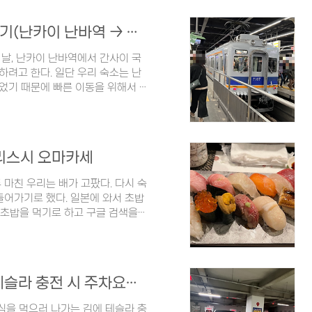
 간직하고 있어요. 이 곳에 가시면
수 있는데요. 한국식 중국 음식으로
오사카에서 간사이 국제공항 이동하기(난카이 난바역 → 간사이 국제공항)
때문에 함께 둘러보셔도 좋을 것 같
한..
날, 난카이 난바역에서 간사이 국
려고 한다. 일단 우리 숙소는 난
었기 때문에 빠른 이동을 위해서 택
것으로 기억한다. 난카이 난바 역에
 표지판을 따라 가면 쉽게 찾을 수
하는 방법은 크게 두 가지가 있는
~ 40분 난카이 난바역과 간사이 국제
나리스시 오마카세
라서 앉아서 갈 수 있다는 장점이
마친 우리는 배가 고팠다. 다시 숙
들어가기로 했다. 일본에 와서 초밥
 초밥을 먹기로 하고 구글 검색을
 저녁을 먹고 나서 호텔로 이동하기
 높은 것도 마음에 들었다. 결정을
어김없이 어디선가 나타나는 택시 최
가미유칸 오사카 대관람차에서 도톤보
강남 테슬라 수퍼차저, 강남N타워 테슬라 충전 시 주차요금 등
다. 이건 교통상황에 따라서 차이
식을 먹으러 나가는 김에 테슬라 충