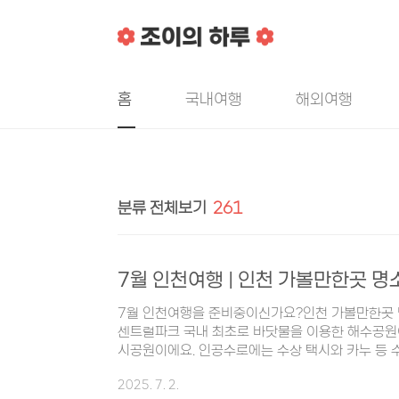
본문 바로가기
홈
국내여행
해외여행
분류 전체보기
261
7월 인천여행 | 인천 가볼만한곳 명
7월 인천여행을 준비중이신가요?인천 가볼만한곳 
센트럴파크 국내 최초로 바닷물을 이용한 해수공원
시공원이에요. 인공수로에는 수상 택시와 카누 등 
원 곳곳에서 다양한 문화와 예술을 만끽할 수 있
2025. 7. 2.
니다. 인천 차이나타운한국에서 유일하게 공식 지