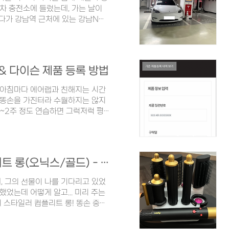
기차 충전소에 들렀는데, 가는 날이
다가 강남역 근처에 있는 강남N타
차저는 강남역 - 역삼역 사이에 위
 매우 넉넉했다. (수퍼차저에 충전
 주차장 4층으로 내려가면 된다. 강
 동시에 충전할 수 있다. 우리 차도
 & 다이슨 제품 등록 방법
에 알아두어야 할 사항이 있다. 전
일 아침마다 에어랩과 친해지는 시간
는 똥손을 가진터라 수월하지는 않지
 1~2주 정도 연습하면 그럭저럭 평
팅!!) 다이슨 에어랩 언박싱 후기 ▼
활] - 다이슨 에어랩 멀티 스타일러 컴
멀티 스타일러 컴플리트 롱(오닉스/
로 귀가를 했는데, 그의 선물이 나를
다이슨 에어랩 멀티 스타일러 컴플리트 롱(오닉스/골드) - 언박싱
갖고 싶다고 생각했었는데 어떻게 알
, 그의 선물이 나를 기다리고 있었
했었는데 어떻게 알고... 미리 주는
 스타일러 컴플리트 롱! 똥손 중에
 되다니 🤣 이 감동의 순간을 포스
는데, 하나는 본품이고 나머지 두 개