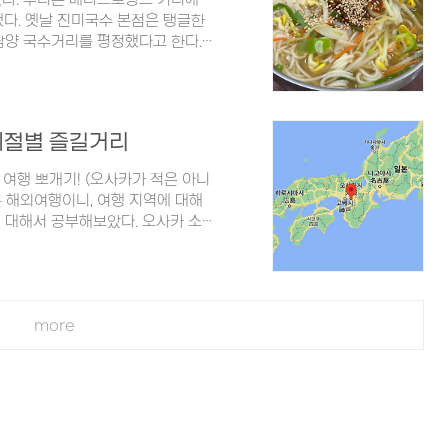
했다. 옛날 진미국수 본점은 탱글한
담양 국수거리를 평정했다고 한다.
전라남도 담양군 담양읍 메타프로방스
 061-383-0984 이 곳은 SBS 백
 우리가 방문했을 때에도 손님들이
용한 분위기에서 격식있는 요리를 기
 계절별 즐길거리
요리를 기대할 때가 있는데, 진미국
 여행 뽀개기! (오사카가 적은 아니
는 해외여행이니, 여행 지역에 대해
에 대해서 공부해보았다. 오사카 소
는 약 250만명, 넓이는 약 221
 집중되어 있으며, 일본 전체 인구
은 전국 광역자치단체 중 뒤에서 2
활하는 대도시인 셈이다. 여담으로
more
있다고 한다. cf. 오사카가 속한