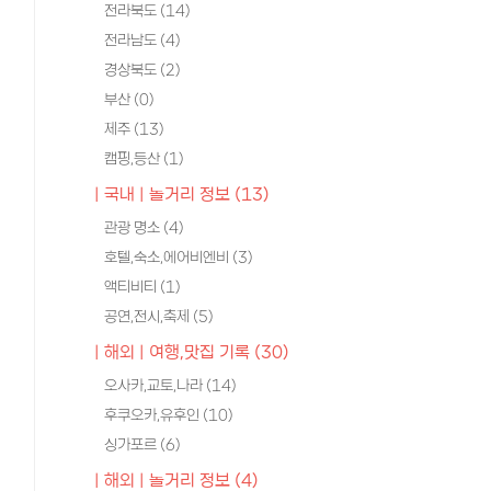
전라북도
(14)
전라남도
(4)
경상북도
(2)
부산
(0)
제주
(13)
캠핑,등산
(1)
| 국내 | 놀거리 정보
(13)
관광 명소
(4)
호텔,숙소,에어비엔비
(3)
액티비티
(1)
공연,전시,축제
(5)
| 해외 | 여행,맛집 기록
(30)
오사카,교토,나라
(14)
후쿠오카,유후인
(10)
싱가포르
(6)
| 해외 | 놀거리 정보
(4)