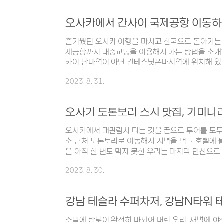
의 역사는 100년이 넘었으며, 중국의 풍미를 많이
정통 중국 음식과 한국식 중국 음식을 모두 맛보실 
는 탕수육, 짜장면이 있답니다. 월미도와도 가깝기 
아요. 월미도인천의 핫플레이스, 월미도는 정말 유명
즐거웠던 오사카 여행을 마치고 한국으로 돌아가는 
제공항까지 대중교통을 이용해서 가는 방법을 소개하
카이 난바역이 아닌 긴테스닛폰바시역에 위치해 있
시를 이용했다. 택시비는 1,000엔 전후로 나왔던 
2023. 8. 31.
도착을 하면 지하가 아닌 위층으로 올라간다. 비행기
있다. 난카이 난바역에서 간사이 국제공항으로 이동
데 아래와 같다. 라피트 특급열차 소요시간 : 35 
오사카 도톤보리 스시 맛집, 카미
공항을 가장 빠르게 연결해 주는 교통수단 지정석이
있음 난카이선(공항철도) 소요시간 : 45 ~..
오사카에서 대관람차 타는 것을 끝으로 투어를 모두 
소 근처 도톤보리로 이동해서 저녁을 먹고 호텔에 
을 아직 한 번도 먹지 못한 우리는 마지막 만찬으로
했다. 구글 검색 후, 우리의 선택은 카미나리 스시!
2023. 8. 30.
에도 적당한 거리에 있었고, 구글 평점이 4.5점으로
마친 우리는 곧바로 택시를 잡고 (필요할 때마다 
고👍🏻) 도톤보리로 이동했다. 정확하진 않지만 
리까지 택시비는 한화로 3만원대였던 것으로 기억한
가 많이 날 듯 하다. 카미나리 스시는 오사카..
주말에 밤낮이 완전히 바뀌어 버린 우리, 새벽에 야