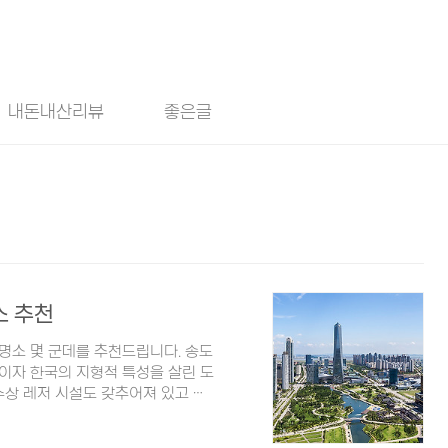
내돈내산리뷰
좋은글
소 추천
명소 몇 군데를 추천드립니다. 송도
이자 한국의 지형적 특성을 살린 도
수상 레저 시설도 갖추어져 있고 공
는 송도의 랜드마크이자 휴식공간이랍
정된 차이나타운이에요. 차이나타운