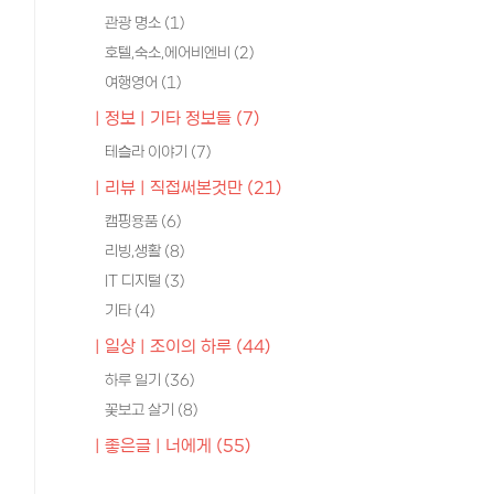
관광 명소
(1)
호텔,숙소,에어비엔비
(2)
여행영어
(1)
| 정보 | 기타 정보들
(7)
테슬라 이야기
(7)
| 리뷰 | 직접써본것만
(21)
캠핑용품
(6)
리빙,생활
(8)
IT 디지털
(3)
기타
(4)
| 일상 | 조이의 하루
(44)
하루 일기
(36)
꽃보고 살기
(8)
| 좋은글 | 너에게
(55)