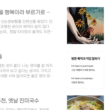
. 그리고 웰컴 카드가 동봉되어 있
고 맞춤 케어 서비스를 받으라는 내
강남 방탈출, 단편선, 사람들은 그것을 행복이라 부르기로 했다 후기
. (이게 어째서 웰컴이야...🤔)
출 신논현방탈출 단편선을 찾았다. 단
유명한 곳이라 예약이 쉽지 않다.
데... 정말 타이밍이 좋게도 우연
 예약에 성공했다. 서울특별시 강남
0795 강남역 CGV 건물 사잇길로
 골목 끝에서 '방탈출 단편선'이라는
만, 내려가기 전에 1층에서 신발을
들
제 5회 한국 방탈출 어워즈에서 상을
한 것이 좋다. 나는 영어를 잘 하지
 사귀어 보고 싶다는 생각도 가지고
 여행 시에 알아두면 좋은 영어 표
 시에 공항에서 쓸 수 있는 영어 표
ust travel. 그냥 여행하기 위해 왔
 here to visit family. 가족을
 I'm a stay-at-home dad.
천, 옛날 진미국수
었다. 우리는 메타프로방스 거리에