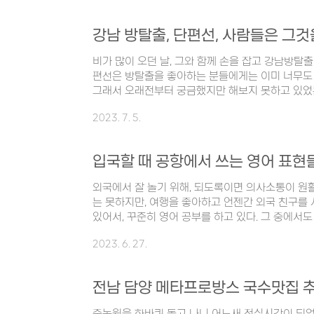
는 사은품으로 제공되는 거치대, 여행용 파우치였다
었다. 웰컴카드는 별거 없고 다이슨 제품을 등록하
용과 제품을 사용한 후에 리뷰를 남겨 달라는 내용이었다
다이슨 에어랩 컴플리트 롱 (..
비가 많이 오던 날, 그와 함께 손을 잡고 강남방탈
편선은 방탈출을 좋아하는 분들에게는 이미 너무도 
그래서 오래전부터 궁금했지만 해보지 못하고 있었는
히 한 자리가 비어있는 것을 발견하고 빛의 속도로
2023. 7. 5.
구 봉은사로4길 36 지하1층 02호 070-8866-
두 블럭 정도 들어간 후, 좁은 골목으로 좌회전하면
간판을 발견할 수 있다. 테마방은 지하 1층에 있지
입국할 때 공항에서 쓰는 영어 표현
실내화로 갈아 신고 동의서를 작성한다. 2022년 
4개나 받은 단편선! (공통..
외국에서 잘 놀기 위해, 되도록이면 의사소통이 원활
는 못하지만, 여행을 좋아하고 언젠간 외국 친구를
있어서, 꾸준히 영어 공부를 하고 있다. 그 중에서도
현들을 포스팅해 보려고 한다. 첫번째 포스팅은 입국
2023. 6. 27.
현들이다. 방문 목적과 직업 말하기 I'm here to j
어요. I'm here on business. 사업차 왔어요. I'm
방문하기 위해 왔어요. I'm a doctor. 저는 의사예요.
전남 담양 메타프로방스 국수맛집 추
저는 전업주부 아빠예요. 어디에서 왔는지 + ..
죽녹원을 한바퀴 돌고 나니 어느새 점심시간이 되