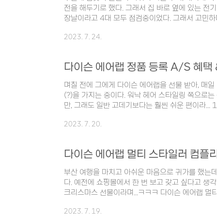
전을 해두기로 했다. 그래서 집 바로 옆에 있는 전
장날이라고 4대 모두 점검중이었다. 그래서 고민하
워 수퍼차저를 이용해보기로 했다. 강남N타워 수퍼
2023. 7. 24.
치해 있다. 새벽이라 그런지 사람도 없고 주차공간도
하고 있는 차량도 한 대도 없었...) 수퍼차저는 지하
남N타워 테슬라 수퍼차저에서는 총 4대의 테슬라를
다이슨 에어랩 정품 등록 A/S 혜택
충전 시작! 아! 그리고 테슬라 수퍼차저를 이용할 때
기차 충전방해행위를 할 시에 과태료..
며칠 전에 그에게 다이슨 에어랩을 선물 받아, 매
(?)을 가지는 중이다. 워낙 헤어 스타일링 쪽으로
만, 그래도 일반 고데기보다는 훨씬 쉬운 편이라...
범한 스타일링을 할 수 있게 될 것 같다. (나님 화이
2023. 7. 20.
2023.07.19 - [| 리뷰 | 직접써본것만/리빙,생
플리트 롱(오닉스/골드) - 언박싱 다이슨 에어랩 
골드) - 언박싱 부산 여행을 마치고 아쉬운 마음으
기다리고 있었다. 예전에 쇼핑몰에서 한 번 보고 
고... 미리 ..
부산 여행을 마치고 아쉬운 마음으로 귀가를 했는데
다. 예전에 쇼핑몰에서 한 번 보고 갖고 싶다고 생각
크리스마스 선물이라며...ㅋㅋㅋ 다이슨 에어랩 멀티
똥손인 내가 무려 70만원짜리 고데기(?)를 사용하게
2023. 7. 19.
팅으로 남겨보려고 한다. 배송된 박스는 총 3개 였