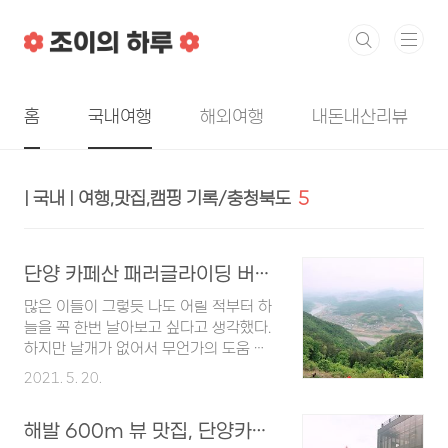
본문 바로가기
홈
국내여행
해외여행
내돈내산리뷰
| 국내 | 여행,맛집,캠핑 기록/충청북도
5
단양 카페산 패러글라이딩 버킷리스트 완료!
많은 이들이 그렇듯 나도 어릴 적부터 하
늘을 꼭 한번 날아보고 싶다고 생각했다.
하지만 날개가 없어서 무언가의 도움 없
이는 맨 몸으로 하늘을 날 수 없으니-_-
2021. 5. 20.
버킷리스트에 패러글라이딩, 스카이다이
빙 같은 것들을 적어 두고 죽기전에 한번
해발 600m 뷰 맛집, 단양카페 산(SANN)
쯤 꼭 해보리라 다짐했다. 그리고 단양에