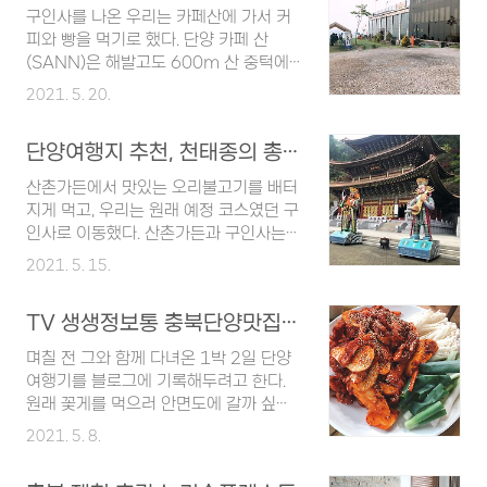
서 패러글라이딩으로 버킷리스트 미션
구인사를 나온 우리는 카페산에 가서 커
완료! 정말 인생에 잊지못할 추억을 만든
피와 빵을 먹기로 했다. 단양 카페 산
것 같다. 쿠팡! | 카페산활공장 패러일번
(SANN)은 해발고도 600m 산 중턱에
지 카페산활공장 패러일번지
위치해 있어 아래를 내려다보면 단양 절
2021. 5. 20.
trip.coupang.com 우리는 단양여행
경이 한 눈에 보이는 뷰맛집이다. 뷰만 좋
일정을 세우며 패러글라이딩을 보자마자
은 것이 아니라 판매하고 있는 커피와 베
"이거다! 이거하자!" 라고 외쳤다. 그런데
단양여행지 추천, 천태종의 총본산 구인사
이커리도 맛이 제법 괜찮다고 하여 기대
패러글라이딩을 하기 위해서는 미리 예
가 되었다. 올라가는 길은 구불구불한 데
산촌가든에서 맛있는 오리불고기를 배터
약을 하는 것이 좋은데, 하필이면 우리가
다가 경사도 심하고 무엇보다도 1차선이
지게 먹고, 우리는 원래 예정 코스였던 구
여행가는 날부터 비소식이 있었다. 그래
라서 맞은편에서 차가 오면 비켜 주어야
인사로 이동했다. 산촌가든과 구인사는
서 미리 예약을 할까 말까 고민하다가 일
한다. 나같은 초보운전자에게는 어렵겠구
매우 가까운 거리에 위치해 있어 차를 타
단 가서 당..
2021. 5. 15.
나 싶었다. 구불구불한 산길을 따라 올라
고 조금만 이동하면 바로 구인사 주차장
가면 유리 창문으로 이루어진 커다란 건
에 도착한다. 구인사는 대한불교 천태종
물이 나온다. SANN 36ºN 128ºE
TV 생생정보통 충북단양맛집, 산촌가든 오리불고기 최고!
총본산으로 1945년 착공하여 1966년
600M 라고 쓰여있는 간판(?)이 독창적
에 완공되었다. 한번에 1만여명을 수용할
며칠 전 그와 함께 다녀온 1박 2일 단양
이고 근사하다고 생각했다. 평일이고 날
수 있는 국내 최대의 법당이 있으며 목조
여행기를 블로그에 기록해두려고 한다.
씨도 흐려서 그런지 사람들이 많지는 않
건물인 대조사전, 사천왕문과 국내 최대
원래 꽃게를 먹으러 안면도에 갈까 싶었
았다. 인터넷으로 검색했을 때 본 것과는
의 청동상인 사천왕상 등이 있다. 명상,
는데, 단양이 봄에 놀러가면 좋다는 말을
달리 조..
2021. 5. 8.
108배 염주꿰기, 소백산 걷기, 스님과의
듣고 급 여행지 변경! 며칠 전부터 날이
차담 같은 템플스테이 체험도 가능하다
흐리고 비가 올 예정이라고 해서 걱정을
고 한다. 나는 템플스테이를 해본 적이 없