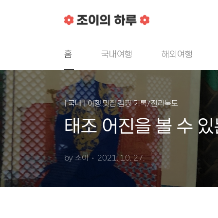
본문 바로가기
홈
국내여행
해외여행
| 국내 | 여행,맛집,캠핑 기록/전라북도
태조 어진을 볼 수 
by 조이
2021. 10. 27.