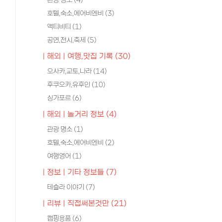
호텔,숙소,에어비엔비
(3)
액티비티
(1)
공연,전시,축제
(5)
| 해외 | 여행,맛집 기록
(30)
오사카,교토,나라
(14)
후쿠오카,유후인
(10)
싱가포르
(6)
| 해외 | 놀거리 정보
(4)
관광 명소
(1)
호텔,숙소,에어비엔비
(2)
여행영어
(1)
| 정보 | 기타 정보들
(7)
테슬라 이야기
(7)
| 리뷰 | 직접써본것만
(21)
캠핑용품
(6)