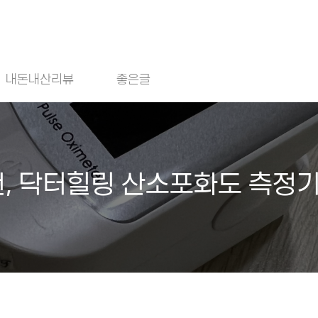
내돈내산리뷰
좋은글
, 닥터힐링 산소포화도 측정기 