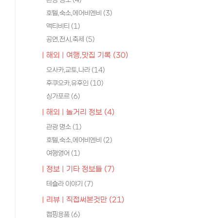
호텔,숙소,에어비엔비
(3)
액티비티
(1)
공연,전시,축제
(5)
| 해외 | 여행,맛집 기록
(30)
오사카,교토,나라
(14)
후쿠오카,유후인
(10)
싱가포르
(6)
| 해외 | 놀거리 정보
(4)
관광 명소
(1)
호텔,숙소,에어비엔비
(2)
여행영어
(1)
| 정보 | 기타 정보들
(7)
테슬라 이야기
(7)
| 리뷰 | 직접써본것만
(21)
캠핑용품
(6)