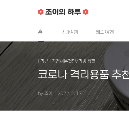
본문 바로가기
홈
국내여행
해외여행
| 리뷰 | 직접써본것만/리빙,생활
코로나 격리용품 추천
by 조이
2022. 2. 17.